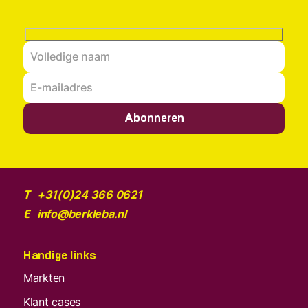
Abonneren
+31(0)24 366 0621
T
info@berkleba.nl
E
Handige links
Markten
Klant cases