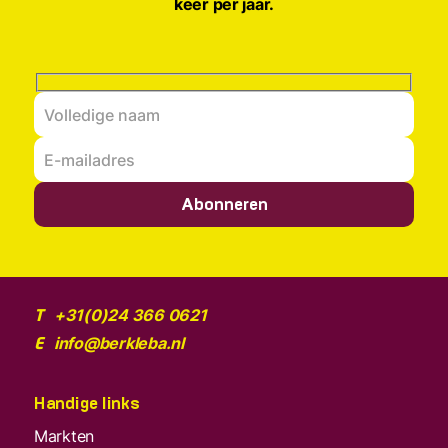
keer per jaar.
Abonneren
+31(0)24 366 0621
T
info@berkleba.nl
E
Handige links
Markten