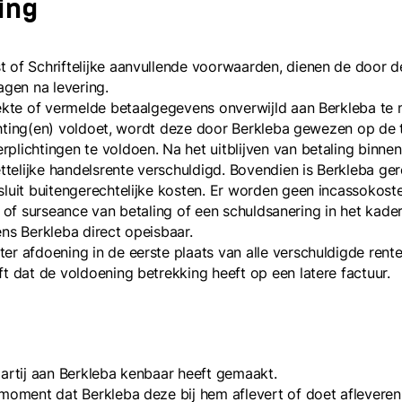
ring
t of Schriftelijke aanvullende voorwaarden, dienen de door 
agen na levering.
rekte of vermelde betaalgegevens onverwijld aan Berkleba te 
lichting(en) voldoet, wordt deze door Berkleba gewezen op de 
plichtingen te voldoen. Na het uitblijven van betaling binne
telijke handelsrente verschuldigd. Bovendien is Berkleba ge
sluit buitengerechtelijke kosten. Er worden geen incassokost
datie of surseance van betaling of een schuldsanering in het k
ns Berkleba direct opeisbaar.
er afdoening in de eerste plaats van alle verschuldigde rente
t dat de voldoening betrekking heeft op een latere factuur.
partij aan Berkleba kenbaar heeft gemaakt.
t moment dat Berkleba deze bij hem aflevert of doet afleve