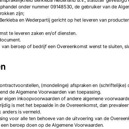
sprakelijkheid Berkleba Nederland B.V., statutair gevestig
oophandel onder nummer 09148530, de gebruiker van de Alg
rokken zijn;
erkleba en Wederpartij gericht op het leveren van producten
st te leveren zaken en/of diensten.
 document.
 van beroep of bedrijf een Overeenkomst wenst te sluiten, slu
en
ontractvoorstellen, (mondelinge) afspraken en (schriftelijke
uitend de Algemene Voorwaarden van toepassing.
 naar eigen inkoopvoorwaarden of andere algemene voorwaard
ijdig is met het bepaalde in de Overeenkomst, dan prevalee
k anders is vermeld.
ng voor alle ten behoeve van de uitvoering van de Overeenk
ij een beroep doen op de Algemene Voorwaarden.