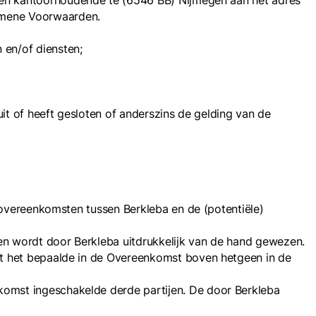
d en kantoorhoudende te (6546 BB) Nijmegen aan het adres
emene Voorwaarden.
 en/of diensten;
it of heeft gesloten of anderszins de gelding van de
) overeenkomsten tussen Berkleba en de (potentiële)
en wordt door Berkleba uitdrukkelijk van de hand gewezen.
rt het bepaalde in de Overeenkomst boven hetgeen in de
omst ingeschakelde derde partijen. De door Berkleba