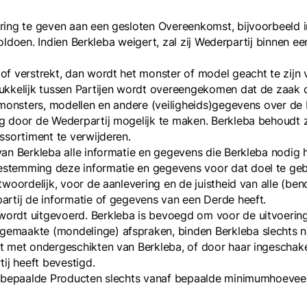
ing te geven aan een gesloten Overeenkomst, bijvoorbeeld ind
 voldoen. Indien Berkleba weigert, zal zij Wederpartij binnen e
f verstrekt, dan wordt het monster of model geacht te zijn v
rukkelijk tussen Partijen wordt overeengekomen dat de zaa
 monsters, modellen en andere (veiligheids)gegevens over de 
g door de Wederpartij mogelijk te maken. Berkleba behoudt z
ssortiment te verwijderen.
an Berkleba alle informatie en gegevens die Berkleba nodig h
stemming deze informatie en gegevens voor dat doel te geb
twoordelijk, voor de aanlevering en de juistheid van alle (b
artij de informatie of gegevens van een Derde heeft.
ordt uitgevoerd. Berkleba is bevoegd om voor de uitvoering
maakte (mondelinge) afspraken, binden Berkleba slechts nada
t met ondergeschikten van Berkleba, of door haar ingeschake
ij heeft bevestigd.
at bepaalde Producten slechts vanaf bepaalde minimumhoevee