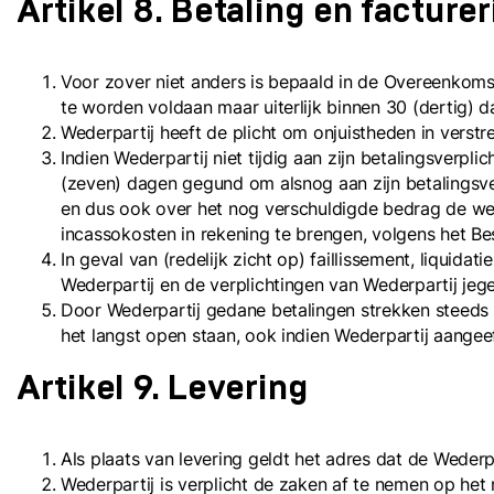
Artikel 8. Betaling en facture
Voor zover niet anders is bepaald in de Overeenkoms
te worden voldaan maar uiterlijk binnen 30 (dertig) d
Wederpartij heeft de plicht om onjuistheden in verst
Indien Wederpartij niet tijdig aan zijn betalingsverp
(zeven) dagen gegund om alsnog aan zijn betalingsver
en dus ook over het nog verschuldigde bedrag de wet
incassokosten in rekening te brengen, volgens het Be
In geval van (redelijk zicht op) faillissement, liqui
Wederpartij en de verplichtingen van Wederpartij jege
Door Wederpartij gedane betalingen strekken steeds t
het langst open staan, ook indien Wederpartij aangeef
Artikel 9. Levering
Als plaats van levering geldt het adres dat de Weder
Wederpartij is verplicht de zaken af te nemen op he