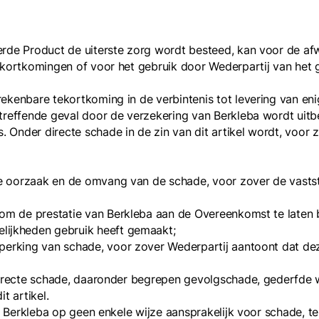
erde Product de uiterste zorg wordt besteed, kan voor de a
ekortkomingen of voor het gebruik door Wederpartij van het 
kenbare tekortkoming in de verbintenis tot levering van enige
etreffende geval door de verzekering van Berkleba wordt uit
Onder directe schade in de zin van dit artikel wordt, voor z
de oorzaak en de omvang van de schade, voor zover de vastste
 om de prestatie van Berkleba aan de Overeenkomst te laten b
ijkheden gebruik heeft gemaakt;
perking van schade, voor zover Wederpartij aantoont dat de
ndirecte schade, daaronder begrepen gevolgschade, gederfde w
t artikel.
 is Berkleba op geen enkele wijze aansprakelijk voor schade, 