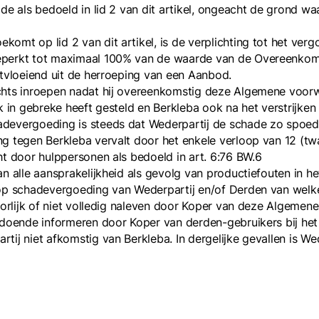
ade als bedoeld in lid 2 van dit artikel, ongeacht de grond w
komt op lid 2 van dit artikel, is de verplichting tot het v
eperkt tot maximaal 100% van de waarde van de Overeenkoms
rtvloeiend uit de herroeping van een Aanbod.
chts inroepen nadat hij overeenkomstig deze Algemene voorw
jk in gebreke heeft gesteld en Berkleba ook na het verstrijken v
evergoeding is steeds dat Wederpartij de schade zo spoedig 
ng tegen Berkleba vervalt door het enkele verloop van 12 (tw
ht door hulppersonen als bedoeld in art. 6:76 BW.6
an alle aansprakelijkheid als gevolg van productiefouten in h
n op schadevergoeding van Wederpartij en/of Derden van welk
oorlijk of niet volledig naleven door Koper van deze Algemen
fdoende informeren door Koper van derden-gebruikers bij het
j niet afkomstig van Berkleba. In dergelijke gevallen is Weder