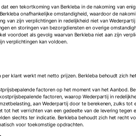
dt dat een tekortkoming van Berkleba in de nakoming van enig
Berkleba onafhankelijke omstandigheid, waardoor de nakoming
g van zijn verplichtingen in redelijkheid niet van Wederpar
ingen en storingen van bezorgdiensten en overige omstandig
artikel voordoet als gevolg waarvan Berkleba niet aan zijn ve
jn verplichtingen kan voldoen.
er klant werkt met netto prijzen. Berkleba behoudt zich het 
rijsbepalende factoren op het moment van het Aanbod. Berk
kostprijsbepalende factoren, waarop Wederpartij in redelijkh
 omzetbelasting, aan Wederpartij door te berekenen, zulks to
t tot het verrichten van een gedeelte van de levering tegen
elden slechts ter indicatie. Berkleba behoudt zich het recht 
matisch voor toekomstige opdrachten.