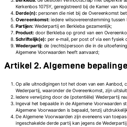
Berkleba:
de besloten vennootschap met beperkte aan
Kerkenbos 1075Y, geregistreerd bij de Kamer van K
Derde(n):
personen die niet bij de Overeenkomst bet
Overeenkomst:
iedere wilsovereenstemming tussen B
Partijen:
Wederpartij en Berkleba gezamenlijk;
Product:
door Berkleba op grond van een Overeenkom
Schriftelijk(e):
per e-mail, per post of via een fysiek
Wederpartij:
de (rechts)persoon die in de uitoefening
Algemene Voorwaarden heeft aanvaard;
Artikel 2. Algemene bepaling
Op alle uitnodigingen tot het doen van een Aanbod, c
Wederpartij, waaronder de Overeenkomst, zijn uitsl
Iedere verwijzing door de (potentiële) Wederpartij
Ingeval het bepaalde in de Algemene Voorwaarden str
Algemene Voorwaarden is bepaald, tenzij uitdrukkelij
De Algemene Voorwaarden zijn eveneens van toepassi
ingeschakelde derde partij kan jegens de Wederpart