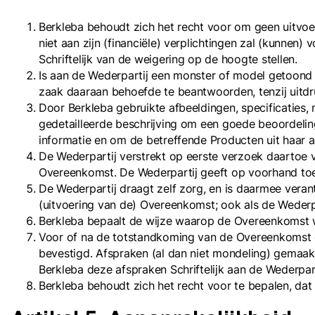
Berkleba behoudt zich het recht voor om geen uitvoer
niet aan zijn (financiële) verplichtingen zal (kunnen)
Schriftelijk van de weigering op de hoogte stellen.
Is aan de Wederpartij een monster of model getoond o
zaak daaraan behoefde te beantwoorden, tenzij uitd
Door Berkleba gebruikte afbeeldingen, specificaties,
gedetailleerde beschrijving om een goede beoordelin
informatie en om de betreffende Producten uit haar a
De Wederpartij verstrekt op eerste verzoek daartoe v
Overeenkomst. De Wederpartij geeft op voorhand toe
De Wederpartij draagt zelf zorg, en is daarmee veran
(uitvoering van de) Overeenkomst; ook als de Wederp
Berkleba bepaalt de wijze waarop de Overeenkomst w
Voor of na de totstandkoming van de Overeenkomst ge
bevestigd. Afspraken (al dan niet mondeling) gemaak
Berkleba deze afspraken Schriftelijk aan de Wederpart
Berkleba behoudt zich het recht voor te bepalen, d