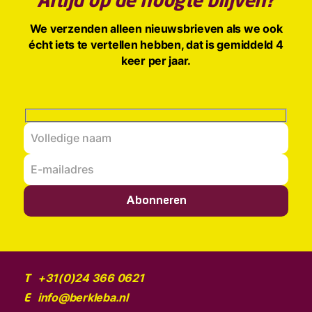
Altijd op de hoogte blijven?
We verzenden alleen nieuwsbrieven als we ook
écht iets te vertellen hebben, dat is gemiddeld 4
keer per jaar.
Abonneren
+31(0)24 366 0621
T
info@berkleba.nl
E