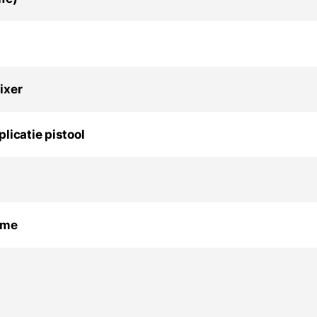
ixer
licatie pistool
ame