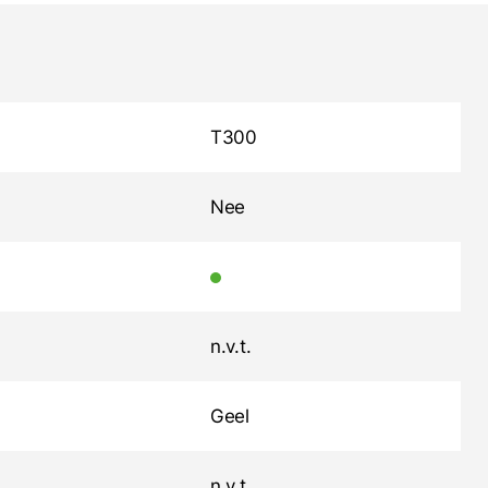
T300
Nee
n.v.t.
Geel
n.v.t.