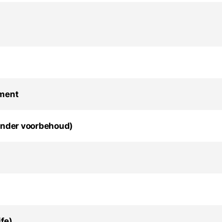
iment
onder voorbehoud)
ife)