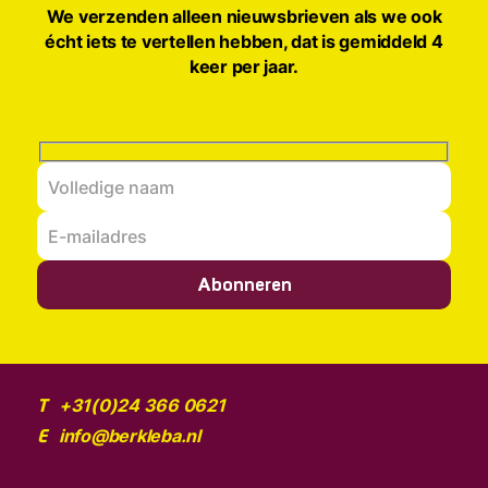
We verzenden alleen nieuwsbrieven als we ook
écht iets te vertellen hebben, dat is gemiddeld 4
keer per jaar.
Abonneren
+31(0)24 366 0621
T
info@berkleba.nl
E